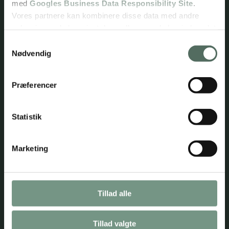
med
Googles Business Data Responsibility Site
.
32 95 15 20
Vores partnere kan kombinere disse data med andre
Send mail
oplysninger, du har givet dem, eller som de har indsamlet
Find vej her
fra din brug af deres tjenester.
Samtykkevalg
Kirstinehøj 27B, 2770 Kastrup
Nødvendig
CVR: 25945662
Se Cookie & Privatlivspolitik
her
Viden
Præferencer
Cookies- & Privatlivspolitik
Statistik
Åbningstider
Mandag
09.00 – 15.30
Marketing
Tirsdag
09.00 – 15.30
Onsdag
09.00 – 15.30
Tillad alle
Torsdag
09.00 – 15.30
Tillad valgte
Fredag
09.00 – 15.30