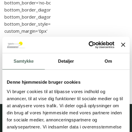
bottom_border='no-border-styling'
bottom_border_diagonal_color='#333333'
bottom_border_diagonal_direction=''
bottom_border_style='' padding='default'
custom_margin='0px'
custom_margin_sync='true' av-desktop-
custom_margin='' av-desktop-
custom_margin_sync='true' av-medium-
custom_margin='' av-medium-
Samtykke
Detaljer
Om
custom_margin_sync='true' av-small-
custom_margin='' av-small-
custom_margin_sync='true' av-mini-
Denne hjemmeside bruger cookies
custom_margin='' av-mini-
Vi bruger cookies til at tilpasse vores indhold og
custom_margin_sync='true'…
annoncer, til at vise dig funktioner til sociale medier og til
at analysere vores trafik. Vi deler også oplysninger om
din brug af vores hjemmeside med vores partnere inden
for sociale medier, annonceringspartnere og
Kontakt
analysepartnere. Vi indsamler data i overensstemmelse