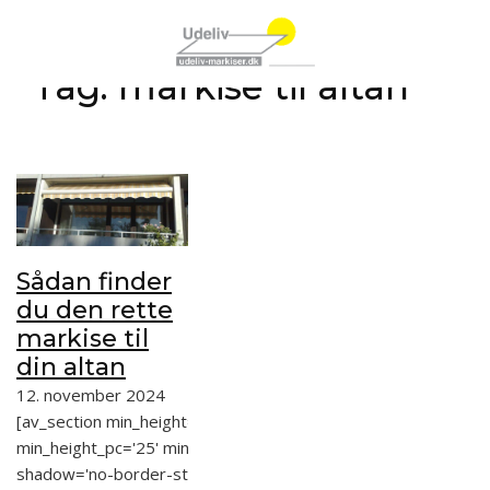
Spring til hovedindhold
Spring til sidefod
Tag:
markise til altan
Sådan finder
du den rette
markise til
din altan
12. november 2024
[av_section min_height=''
min_height_pc='25' min_height_px='500px'
shadow='no-border-styling'