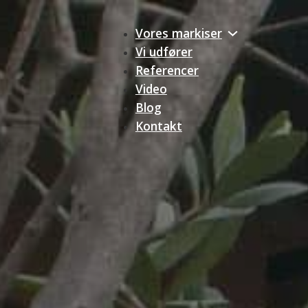
Vores markiser
Vi udfører
Referencer
Video
Blog
Kontakt