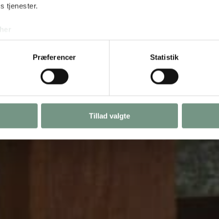
s tjenester.
her
Præferencer
Statistik
Tillad valgte