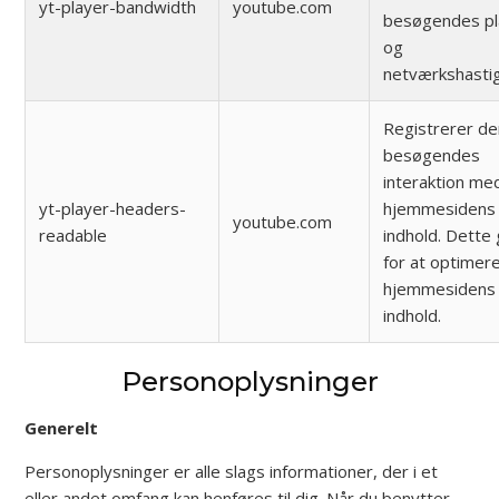
yt-player-bandwidth
youtube.com
besøgendes pl
og
netværkshasti
Registrerer d
besøgendes
interaktion me
yt-player-headers-
hjemmesidens 
youtube.com
readable
indhold. Dette
for at optimer
hjemmesidens 
indhold.
Personoplysninger
Generelt
Personoplysninger er alle slags informationer, der i et
eller andet omfang kan henføres til dig. Når du benytter