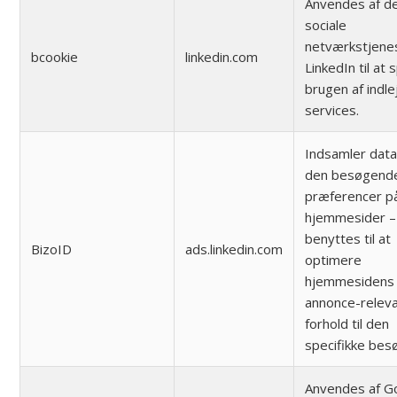
Anvendes af d
sociale
netværkstjene
bcookie
linkedin.com
LinkedIn til at
brugen af indl
services.
Indsamler dat
den besøgend
præferencer på
hjemmesider –
benyttes til at
BizoID
ads.linkedin.com
optimere
hjemmesidens
annonce-releva
forhold til den
specifikke bes
Anvendes af G