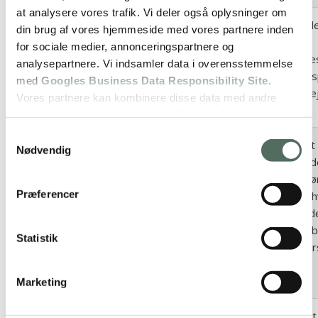
at analysere vores trafik. Vi deler også oplysninger om
Anvendes af d
din brug af vores hjemmeside med vores partnere inden
sociale
for sociale medier, annonceringspartnere og
netværkstjene
analysepartnere. Vi indsamler data i overensstemmelse
lidc
linkedin.com
LinkedIn til at
med
Googles Business Data Responsibility Site
.
brugen af indl
Vores partnere kan kombinere disse data med andre
services.
oplysninger, du har givet dem, eller som de har indsamlet
fra din brug af deres tjenester.
Samtykkevalg
Registrerer et 
Nødvendig
ID, der anvend
Se Cookie & Privatlivspolitik
her
Google til at f
Præferencer
statistik over 
PREF
youtube.com
den besøgend
bruger YouTu
Statistik
vidoer på tvær
forskellige
hjemmesider.
Marketing
Anvendes til at