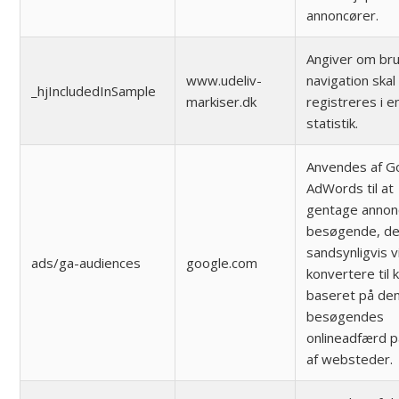
annoncører.
Angiver om br
www.udeliv-
navigation skal
_hjIncludedInSample
markiser.dk
registreres i e
statistik.
Anvendes af G
AdWords til at
gentage annon
besøgende, de
sandsynligvis vi
ads/ga-audiences
google.com
konvertere til 
baseret på de
besøgendes
onlineadfærd 
af websteder.