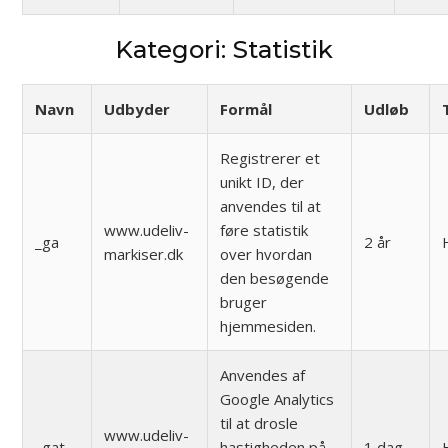
Kategori: Statistik
Navn
Udbyder
Formål
Udløb
Registrerer et
unikt ID, der
anvendes til at
www.udeliv-
føre statistik
_ga
2 år
markiser.dk
over hvordan
den besøgende
bruger
hjemmesiden.
Anvendes af
Google Analytics
til at drosle
www.udeliv-
_gat
hastigheden på
1 dag