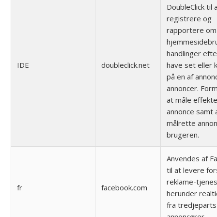
DoubleClick til 
registrere og
rapportere om
hjemmesidebr
handlinger efte
IDE
doubleclick.net
have set eller k
på en af annon
annoncer. Form
at måle effekte
annonce samt 
målrette annonc
brugeren.
Anvendes af F
til at levere fo
reklame-tjenes
fr
facebook.com
herunder realt
fra tredjeparts
annoncører.