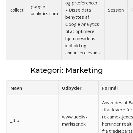
og præferencer
google-
collect
– Disse data
Session
analytics.com
benyttes af
Google Analytics
til at optimere
hjemmesidens
indhold og
annoncerelevans.
Kategori: Marketing
Navn
Udbyder
Formål
Anvendes af F
til at levere fo
www.udeliv-
reklame-tjenes
_fbp
markiser.dk
herunder realt
fra tredjeparts