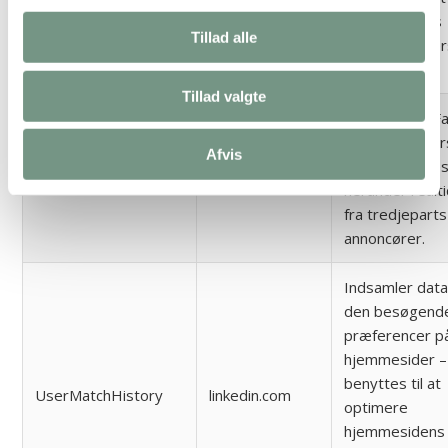
om brugerens
test_cookie
doubleclick.net
Tillad alle
browser under
cookies.
Tillad valgte
Anvendes af F
til at levere fo
Afvis
reklame-tjenes
tr
facebook.com
herunder realt
fra tredjeparts
annoncører.
Indsamler dat
den besøgend
præferencer på
hjemmesider –
benyttes til at
UserMatchHistory
linkedin.com
optimere
hjemmesidens