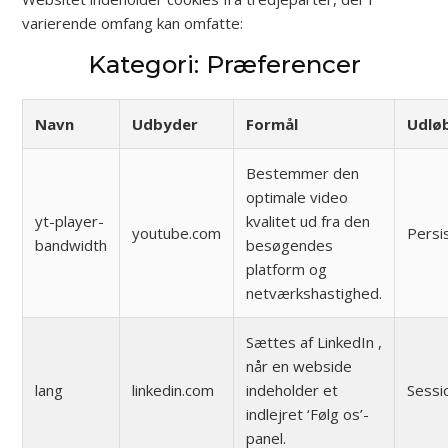
varierende omfang kan omfatte:
Kategori: Præferencer
Navn
Udbyder
Formål
Udlø
Bestemmer den
optimale video
yt-player-
kvalitet ud fra den
youtube.com
Persi
bandwidth
besøgendes
platform og
netværkshastighed.
Sættes af LinkedIn ,
når en webside
lang
linkedin.com
indeholder et
Sessi
indlejret ‘Følg os’-
panel.