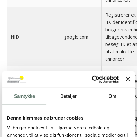
Registrerer et 
ID, der identif
brugerens enh
NID
google.com
tilbagevenden
besøg. ID’et 
til at målrette
annoncer
Registrerer et 
på mobile enhe
GPS
youtube.com
at muliggøre tr
baseret på geo
Samtykke
Detaljer
Om
GPS lokation.
Gemmer det s
Denne hjemmeside bruger cookies
lang
ads.linkedin.com
brugeren har v
Vi bruger cookies til at tilpasse vores indhold og
en hjemmeside
annoncer, til at vise dig funktioner til sociale medier og til