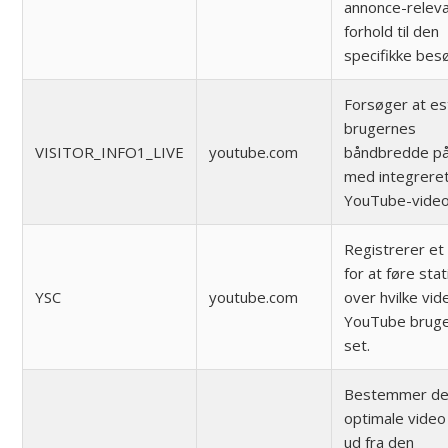
annonce-releva
forhold til den
specifikke bes
Forsøger at e
brugernes
VISITOR_INFO1_LIVE
youtube.com
båndbredde på
med integrere
YouTube-video
Registrerer et 
for at føre stat
YSC
youtube.com
over hvilke vid
YouTube bruge
set.
Bestemmer d
optimale video 
ud fra den