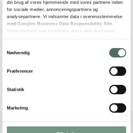
din brug af vores hjemmeside med vores partnere inden
for sociale medier, annonceringspartnere og
Pris og levetid afhænger især af mål,
analysepartnere. Vi indsamler data i overensstemmelse
med
Googles Business Data Responsibility Site
.
kvalitet på dugen, kassetteløsning,
Vores partnere kan kombinere disse data med andre
motorisering og underlaget på facaden.
oplysninger, du har givet dem, eller som de har indsamlet
fra din brug af deres tjenester.
Samtykkevalg
Af Morten Bruzelius
Nødvendig
Se Cookie & Privatlivspolitik
her
, Medejer og markiseekspert
Præferencer
, Amager & København
Indholdsfortegnelse
Statistik
Marketing
Hvilken markise skal man vælge