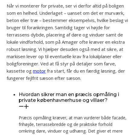
Når vi monterer for private, ser vi derfor altid på boligen
som en helhed. Underlaget – uanset om det er murværk,
beton eller træ – bestemmer eksempelvis, hvilke beslag vi
bruger til forankringen. Samtidig tager vi højde for
terrassens dybde, placering af døre og vinduer samt de
lokale vindforhold, som på Amager ofte kræver en ekstra
robust løsning. Vi hjælper desuden også med at sikre, at
markisen lever op til eventuelle krav fra lokalplaner eller
boligforeninger. Ved at få styr på detaljer som farve,
kassette og
motor
fra start, får du en færdig løsning, der
fungerer fejlfrit sæson efter sæson.
Hvordan sikrer man en præcis opmåling i
private københavnerhuse og villaer?
Præcis opmåling kræver, at man vurderer både facade,
frihøjde, terrassebredde og de praktiske forhold
omkring døre, vinduer og udhæng. Det giver et mere