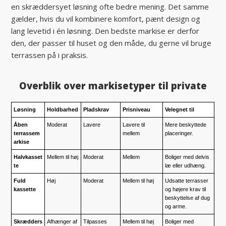
en skræddersyet løsning ofte bedre mening. Det samme
gælder, hvis du vil kombinere komfort, pænt design og
lang levetid i én løsning. Den bedste markise er derfor
den, der passer til huset og den måde, du gerne vil bruge
terrassen på i praksis.
Overblik over markisetyper til private
Løsning
Holdbarhed
Pladskrav
Prisniveau
Velegnet til
Åben
Moderat
Lavere
Lavere til
Mere beskyttede
terrassem
mellem
placeringer.
arkise
Halvkasset
Mellem til høj
Moderat
Mellem
Boliger med delvis
te
læ eller udhæng.
Fuld
Høj
Moderat
Mellem til høj
Udsatte terrasser
kassette
og højere krav til
beskyttelse af dug
og arme.
Skrædders
Afhænger af
Tilpasses
Mellem til høj
Boliger med