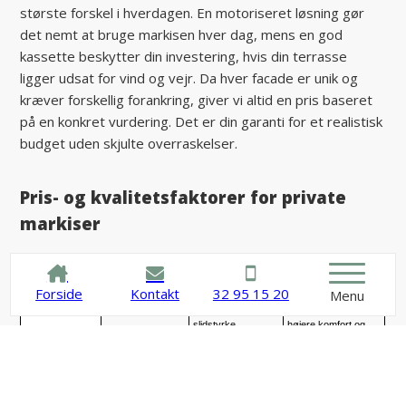
største forskel i hverdagen. En motoriseret løsning gør
det nemt at bruge markisen hver dag, mens en god
kassette beskytter din investering, hvis din terrasse
ligger udsat for vind og vejr. Da hver facade er unik og
kræver forskellig forankring, giver vi altid en pris baseret
på en konkret vurdering. Det er din garanti for et realistisk
budget uden skjulte overraskelser.
Pris- og kvalitetsfaktorer for private
markiser
Faktor
Lavere
Mellem
Højere investering
investering
investering
Forside
Kontakt
32 95 15 20
Menu
Dugkvalitet
Standard dug
Bedre farve- og
Premium dug med
slidstyrke.
højere komfort og
finish.
Betjening
Manuel
Motor som tilvalg.
Motor med styring og
sensorer.