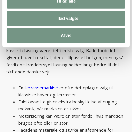
til en privat terrasse i
Tillad alle
København?
Tillad valgte
Når du skal vælge markise til din terrasse i København,
handler det først og fremmest om at finde en løsning, der
Afvis
passer til husets arkitektur og dine behov for læ. For de
fleste vil en skræddersyet terrassemarkise eller en
kassetteløsning være det bedste valg. Både fordi det
giver et pænt resultat, der er tilpasset boligen, men også
fordi en skræddersyet løsning holder langt bedre til det
skiftende danske vejr.
En
terrassemarkise
er ofte det oplagte valg til
klassiske haver og terrasser.
Fuld kassette giver ekstra beskyttelse af dug og
mekanik, når markisen er lukket.
Motorisering kan være en stor fordel, hvis markisen
bruges ofte eller er stor.
Facadens materiale og styrke er afgørende for,