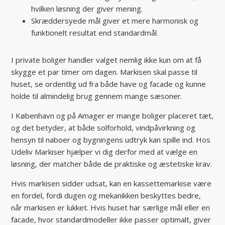
hvilken løsning der giver mening.
Skræddersyede mål giver et mere harmonisk og
funktionelt resultat end standardmål.
I private boliger handler valget nemlig ikke kun om at få
skygge et par timer om dagen. Markisen skal passe til
huset, se ordentlig ud fra både have og facade og kunne
holde til almindelig brug gennem mange sæsoner.
I København og på Amager er mange boliger placeret tæt,
og det betyder, at både solforhold, vindpåvirkning og
hensyn til naboer og bygningens udtryk kan spille ind. Hos
Udeliv Markiser hjælper vi dig derfor med at vælge en
løsning, der matcher både de praktiske og æstetiske krav.
Hvis markisen sidder udsat, kan en kassettemarkise være
en fordel, fordi dugen og mekanikken beskyttes bedre,
når markisen er lukket. Hvis huset har særlige mål eller en
facade, hvor standardmodeller ikke passer optimalt, giver