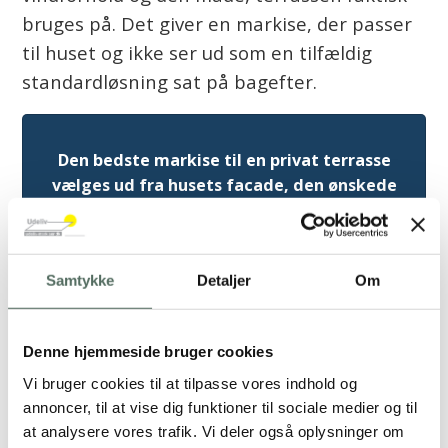
bruges på. Det giver en markise, der passer
til huset og ikke ser ud som en tilfældig
standardløsning sat på bagefter.
Den bedste markise til en privat terrasse
vælges ud fra husets facade, den ønskede
beskyttelse, dagligdagens brug og hvor
udsat placeringen er for vind og vejr.
Samtykke
Detaljer
Om
Skræddersyet opmåling og professionel
Denne hjemmeside bruger cookies
montering er afgørende for både sikkerhed,
Vi bruger cookies til at tilpasse vores indhold og
funktion og et pænt resultat.
annoncer, til at vise dig funktioner til sociale medier og til
at analysere vores trafik. Vi deler også oplysninger om