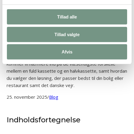
forskellen, og hvad skal
du vælge?
Tillad alle
Når du står over for at skulle investere i ny
Tillad valgte
solafskærmning til terrassen eller altanen, vil du hurtigt
støde på begrebet
kassettemarkise
. Det kan ved første
øjekast virke uoverskueligt at gennemskue de tekniske
Afvis
forskelle og prisforskelle på markedet. I dette blogindlæg
kommer vi nærmere ind på de væsentligste forskelle
mellem en fuld kassette og en halvkassette, samt hvordan
du vælger den løsning, der passer bedst til din bolig eller
restaurant samt det danske vejr.
25. november 2025
/
Blog
Indholdsfortegnelse