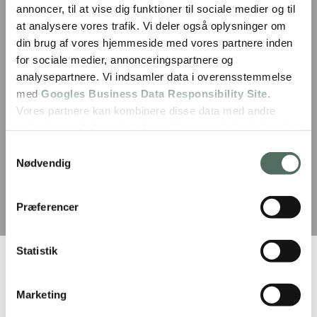
annoncer, til at vise dig funktioner til sociale medier og til
at analysere vores trafik. Vi deler også oplysninger om
din brug af vores hjemmeside med vores partnere inden
for sociale medier, annonceringspartnere og
analysepartnere. Vi indsamler data i overensstemmelse
med
Googles Business Data Responsibility Site
.
Vores partnere kan kombinere disse data med andre
oplysninger, du har givet dem, eller som de har indsamlet
fra din brug af deres tjenester.
Samtykkevalg
Nødvendig
Se Cookie & Privatlivspolitik
her
Præferencer
Statistik
Fuld kassettemarkise vs.
halv-kassette: Hvad er
Marketing