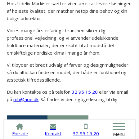
Hos Udeliv Markiser sætter vi en ære i at levere løsninger
af højeste kvalitet, der matcher netop dine behov og din
boligs arkitektur.
Vores mange års erfaring i branchen sikrer dig
professionel vejledning, og vi anvender udelukkende
holdbare materialer, der er skabt til at modstå det
omskiftelige nordiske klima i mange år frem.
Vi tilbyder et bredt udvalg af farver og designmuligheder,
så du altid kan finde en model, der både er funktionel og
æstetisk tilfredsstillende.
Du kan kontakte os på telefon
32 95 15 20
eller via email
på
mb@aoe.dk
. Så finder vi den rigtige løsning til dig.
Kontakt os
32 95 15 20
Forside
Kontakt
32 95 15 20
Menu