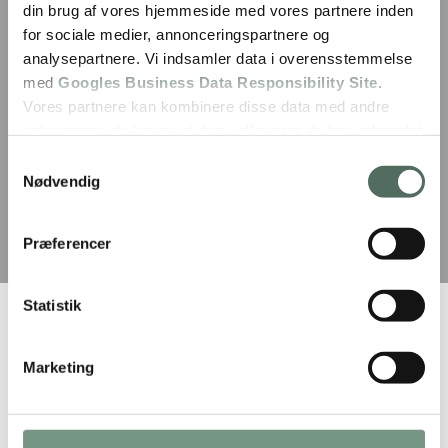
din brug af vores hjemmeside med vores partnere inden
for sociale medier, annonceringspartnere og
analysepartnere. Vi indsamler data i overensstemmelse
med
Googles Business Data Responsibility Site
.
Vores partnere kan kombinere disse data med andre
oplysninger, du har givet dem, eller som de har indsamlet
fra din brug af deres tjenester.
Samtykkevalg
Nødvendig
Se Cookie & Privatlivspolitik
her
Præferencer
Statistik
Markise til altan:
Hvordan du vælger den
Marketing
perfekte løsning til dit
udendørsområde