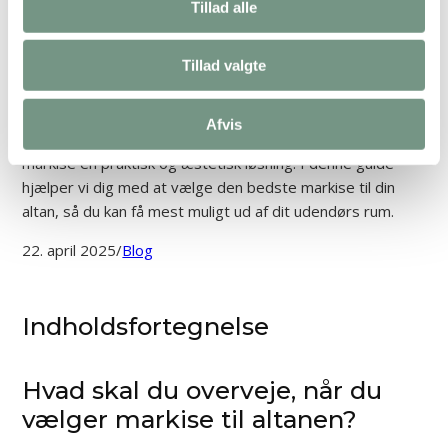
Tillad alle
En
markise til altan
kan være den perfekte måde at
Tillad valgte
forbedre dit udendørsområde på, da den skaber både
skygge og privatliv. Uanset om du vil beskytte dig mod
solen, skabe mere komfort på altanen, eller simpelthen
Afvis
ønsker at tilføje et stilfuldt element til din bolig, er en
markise en praktisk og æstetisk løsning. I denne guide
hjælper vi dig med at vælge den bedste markise til din
altan, så du kan få mest muligt ud af dit udendørs rum.
22. april 2025
/
Blog
Indholdsfortegnelse
Hvad skal du overveje, når du
vælger markise til altanen?